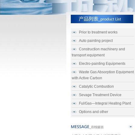
Prior to treatment works
Auto painting project
Construction machinery and
transport equipment
Electro-painting Equipments
Waste Gas Absorption Equipment
with Active Carbon
Catalytic Combustion
Sevage Treatment Device
Ful/Gas—Integral Heating Plant
Options and other