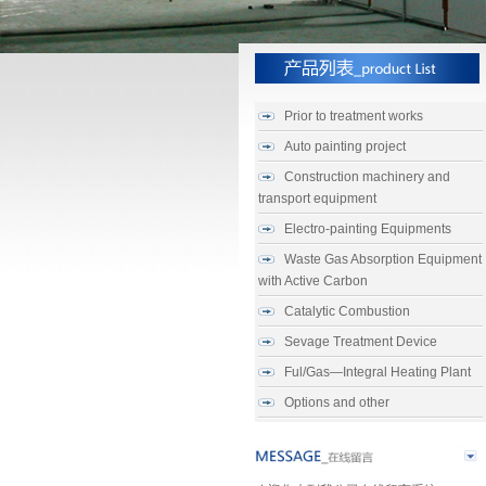
Prior to treatment works
Auto painting project
Construction machinery and
transport equipment
Electro-painting Equipments
Waste Gas Absorption Equipment
with Active Carbon
Catalytic Combustion
Sevage Treatment Device
Ful/Gas—Integral Heating Plant
Options and other